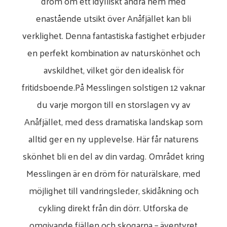
dröm om ett idylliskt andra hem med
enastående utsikt över Anåfjället kan bli
verklighet. Denna fantastiska fastighet erbjuder
en perfekt kombination av naturskönhet och
avskildhet, vilket gör den idealisk för
fritidsboende.På Messlingen solstigen 12 vaknar
du varje morgon till en storslagen vy av
Anåfjället, med dess dramatiska landskap som
alltid ger en ny upplevelse. Här får naturens
skönhet bli en del av din vardag. Området kring
Messlingen är en dröm för naturälskare, med
möjlighet till vandringsleder, skidåkning och
cykling direkt från din dörr. Utforska de
omgivande fjällen och skogarna – äventyret