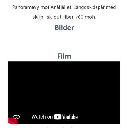
Panoramavy mot Anåfjället. Längdskidspår med
ski in - ski out, fiber, 760 möh.
Bilder
Film