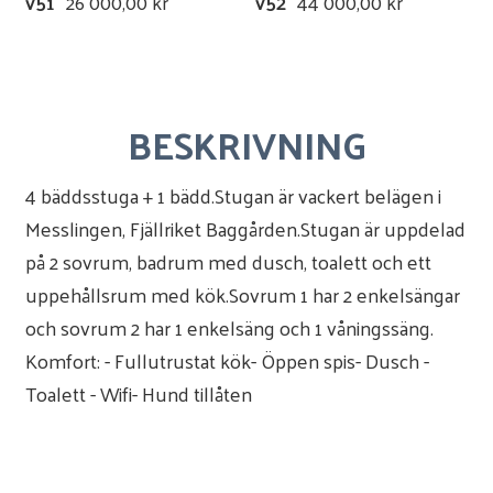
v51
26 000,00 kr
v52
44 000,00 kr
BESKRIVNING
4 bäddsstuga + 1 bädd.Stugan är vackert belägen i
Messlingen, Fjällriket Baggården.Stugan är uppdelad
på 2 sovrum, badrum med dusch, toalett och ett
uppehållsrum med kök.Sovrum 1 har 2 enkelsängar
och sovrum 2 har 1 enkelsäng och 1 våningssäng.
Komfort: - Fullutrustat kök- Öppen spis- Dusch -
Toalett - Wifi- Hund tillåten