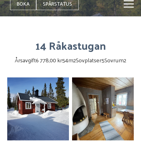
BOKA
SPÅRSTATUS
14 Råkastugan
Årsavgift
6 778,00 kr
54
m2
Sovplatser
5
Sovrum
2