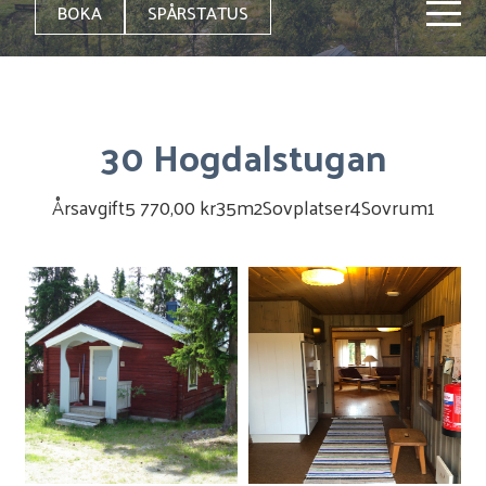
BOKA
SPÅRSTATUS
30 Hogdalstugan
Årsavgift
5 770,00 kr
35
m2
Sovplatser
4
Sovrum
1