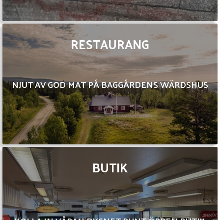
RESTAURANG
NJUT AV GOD MAT PÅ BAGGÅRDENS WÄRDSHUS
BUTIK