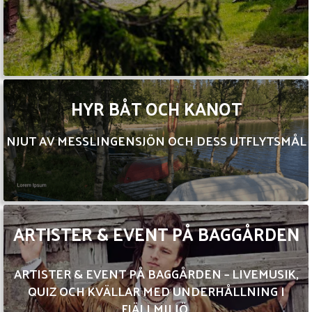
HYR BÅT OCH KANOT
NJUT AV MESSLINGENSJÖN OCH DESS UTFLYTSMÅL
ARTISTER & EVENT PÅ BAGGÅRDEN
ARTISTER & EVENT PÅ BAGGÅRDEN – LIVEMUSIK,
QUIZ OCH KVÄLLAR MED UNDERHÅLLNING I
FJÄLLMILJÖ.