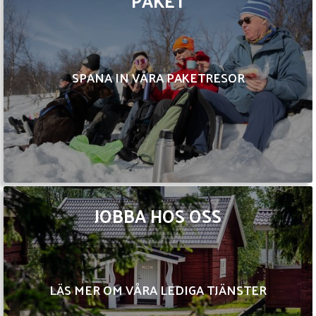
PAKET
SPANA IN VÅRA PAKETRESOR
JOBBA HOS OSS
LÄS MER OM VÅRA LEDIGA TJÄNSTER